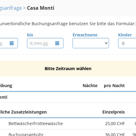
gsanfrage
Casa Monti
 unverbindliche Buchungsanfrage benutzen Sie bitte das Formular:
bis
Erwachsene
Kinder
Bitte Zeitraum wählen
eibung
Nächte
pro Nacht
onti
liche Zusatzleistungen
Einzelpreis
Bettwäsche/Frotteewäsche
25,00 CHF
Buchungsgebühr
36,00 CHF
3