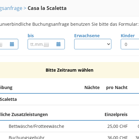
gsanfrage
Casa la Scaletta
 unverbindliche Buchungsanfrage benutzen Sie bitte das Formular:
bis
Erwachsene
Kinder
Bitte Zeitraum wählen
eibung
Nächte
pro Nacht
 Scaletta
liche Zusatzleistungen
Einzelpreis
Bettwäsche/Frotteewäsche
25,00 CHF
Buchungsgebühr
36,00 CHF
3