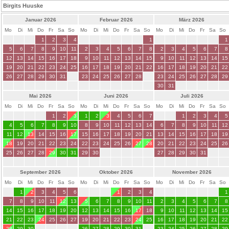
Birgits Huuske
Januar 2026
Februar 2026
März 2026
Mo
Di
Mi
Do
Fr
Sa
So
Mo
Di
Mi
Do
Fr
Sa
So
Mo
Di
Mi
Do
Fr
Sa
So
1
2
3
4
1
1
5
6
7
8
9
10
11
2
3
4
5
6
7
8
2
3
4
5
6
7
8
12
13
14
15
16
17
18
9
10
11
12
13
14
15
9
10
11
12
13
14
15
19
20
21
22
23
24
25
16
17
18
19
20
21
22
16
17
18
19
20
21
22
26
27
28
29
30
31
23
24
25
26
27
28
23
24
25
26
27
28
29
30
31
Mai 2026
Juni 2026
Juli 2026
Mo
Di
Mi
Do
Fr
Sa
So
Mo
Di
Mi
Do
Fr
Sa
So
Mo
Di
Mi
Do
Fr
Sa
So
1
2
3
1
2
3
4
5
6
7
1
2
3
4
5
4
5
6
7
8
9
10
8
9
10
11
12
13
14
6
7
8
9
10
11
12
11
12
13
14
15
16
17
15
16
17
18
19
20
21
13
14
15
16
17
18
19
18
19
20
21
22
23
24
22
23
24
25
26
27
28
20
21
22
23
24
25
26
25
26
27
28
29
30
31
29
30
27
28
29
30
31
September 2026
Oktober 2026
November 2026
Mo
Di
Mi
Do
Fr
Sa
So
Mo
Di
Mi
Do
Fr
Sa
So
Mo
Di
Mi
Do
Fr
Sa
So
1
2
3
4
5
6
1
2
3
4
1
7
8
9
10
11
12
13
5
6
7
8
9
10
11
2
3
4
5
6
7
8
14
15
16
17
18
19
20
12
13
14
15
16
17
18
9
10
11
12
13
14
15
21
22
23
24
25
26
27
19
20
21
22
23
24
25
16
17
18
19
20
21
22
28
29
30
26
27
28
29
30
31
23
24
25
26
27
28
29