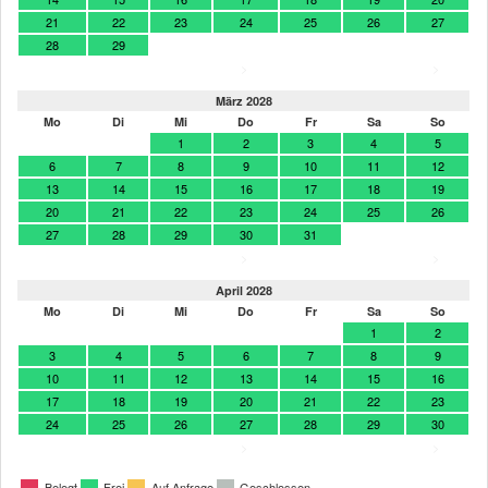
21
22
23
24
25
26
27
28
29
>
>
März 2028
Mo
Di
Mi
Do
Fr
Sa
So
1
2
3
4
5
6
7
8
9
10
11
12
13
14
15
16
17
18
19
20
21
22
23
24
25
26
27
28
29
30
31
>
>
April 2028
Mo
Di
Mi
Do
Fr
Sa
So
1
2
3
4
5
6
7
8
9
10
11
12
13
14
15
16
17
18
19
20
21
22
23
24
25
26
27
28
29
30
>
>
Belegt
Frei
Auf Anfrage
Geschlossen