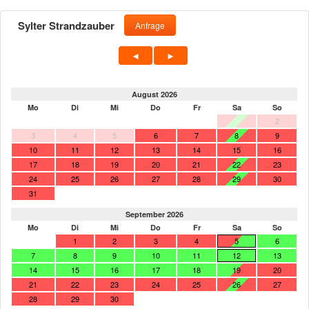
Sylter Strandzauber
Anfrage
August 2026
Mo
Di
Mi
Do
Fr
Sa
So
1
2
3
4
5
6
7
8
9
10
11
12
13
14
15
16
17
18
19
20
21
22
23
24
25
26
27
28
29
30
31
September 2026
Mo
Di
Mi
Do
Fr
Sa
So
1
2
3
4
5
6
7
8
9
10
11
12
13
14
15
16
17
18
19
20
21
22
23
24
25
26
27
28
29
30