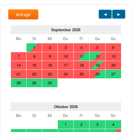
Anfrage
September 2026
Mo
Di
Mi
Do
Fr
Sa
So
1
2
3
4
5
6
7
8
9
10
11
12
13
14
15
16
17
18
19
20
21
22
23
24
25
26
27
28
29
30
Oktober 2026
Mo
Di
Mi
Do
Fr
Sa
So
1
2
3
4