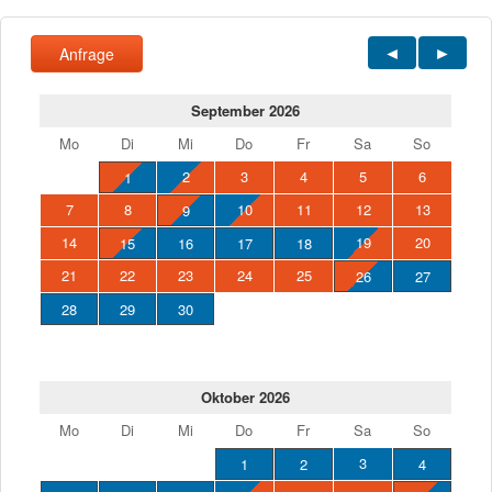
Anfrage
September 2026
Mo
Di
Mi
Do
Fr
Sa
So
2
3
4
5
6
1
7
8
10
11
12
13
9
14
19
20
15
16
17
18
21
22
23
24
25
26
27
28
29
30
Oktober 2026
Mo
Di
Mi
Do
Fr
Sa
So
3
1
2
4