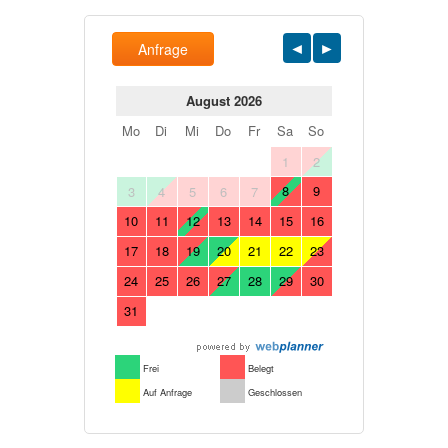
Anfrage
August 2026
Mo
Di
Mi
Do
Fr
Sa
So
1
2
8
9
3
4
5
6
7
10
11
12
13
14
15
16
17
18
19
20
21
22
23
24
25
26
27
28
29
30
31
Frei
Belegt
Auf Anfrage
Geschlossen