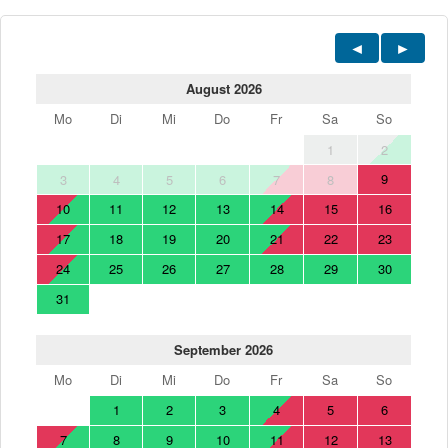
August 2026
Mo
Di
Mi
Do
Fr
Sa
So
1
2
9
3
4
5
6
7
8
10
11
12
13
14
15
16
17
18
19
20
21
22
23
24
25
26
27
28
29
30
31
September 2026
Mo
Di
Mi
Do
Fr
Sa
So
1
2
3
4
5
6
7
8
9
10
11
12
13