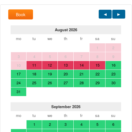
Book
August 2026
mo
tu
we
th
fr
sa
su
1
2
3
4
5
6
7
8
9
11
12
13
14
15
16
10
17
18
19
20
21
22
23
24
25
26
27
28
29
30
31
September 2026
mo
tu
we
th
fr
sa
su
1
2
3
4
5
6