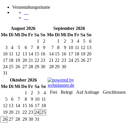
Veranstaltungsräume
August 2026
September 2026
Mo
Di
Mi
Do
Fr
Sa
So
Mo
Di
Mi
Do
Fr
Sa
So
1
2
1
2
3
4
5
6
3
4
5
6
7
8
9
7
8
9
10
11
12
13
10
11
12
13
14
15
16
14
15
16
17
18
19
20
17
18
19
20
21
22
23
21
22
23
24
25
26
27
24
25
26
27
28
29
30
28
29
30
31
Oktober 2026
Mo
Di
Mi
Do
Fr
Sa
So
Frei
Belegt
Auf Anfrage
Geschlossen
1
2
3
4
5
6
7
8
9
10
11
12
13
14
15
16
17
18
19
20
21
22
23
24
25
26
27
28
29
30
31