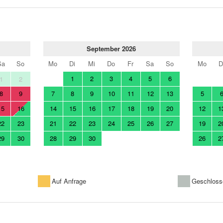
September 2026
Sa
So
Mo
Di
Mi
Do
Fr
Sa
So
Mo
D
1
2
3
4
5
6
1
2
8
9
7
8
9
10
11
12
13
5
15
16
14
15
16
17
18
19
20
12
1
22
23
21
22
23
24
25
26
27
19
2
29
30
28
29
30
26
2
Auf Anfrage
Geschloss