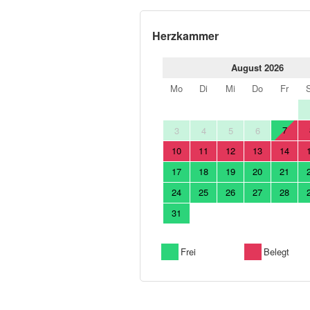
Herzkammer
August 2026
Mo
Di
Mi
Do
Fr
7
3
4
5
6
10
11
12
13
14
17
18
19
20
21
24
25
26
27
28
31
Frei
Belegt