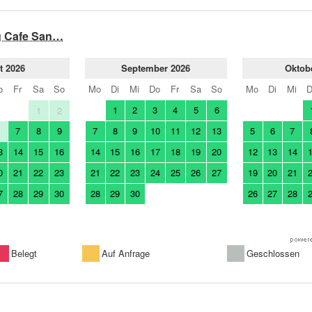
g Cafe San…
t 2026
September 2026
Oktob
o
Fr
Sa
So
Mo
Di
Mi
Do
Fr
Sa
So
Mo
Di
Mi
1
2
3
4
5
6
1
2
7
8
9
7
8
9
10
11
12
13
5
6
7
6
3
14
15
16
14
15
16
17
18
19
20
12
13
14
0
21
22
23
21
22
23
24
25
26
27
19
20
21
7
28
29
30
28
29
30
26
27
28
Belegt
Auf Anfrage
Geschlossen