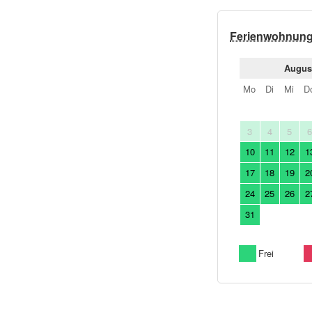
Ferienwohnun
Augus
Mo
Di
Mi
D
3
4
5
10
11
12
1
17
18
19
2
24
25
26
2
31
Frei