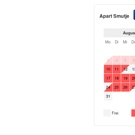
Apart Smutje
Augus
Mo
Di
Mi
D
3
4
5
10
11
12
1
17
18
19
2
24
25
26
2
31
Frei