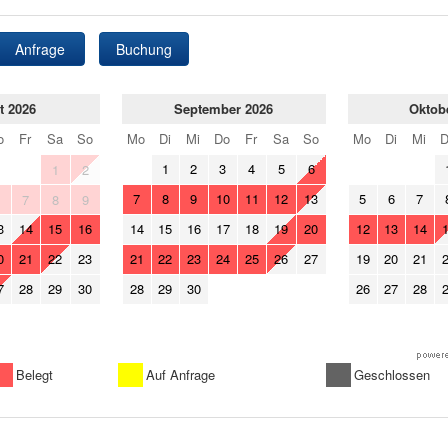
Anfrage
Buchung
t 2026
September 2026
Oktob
o
Fr
Sa
So
Mo
Di
Mi
Do
Fr
Sa
So
Mo
Di
Mi
1
2
3
4
5
6
1
2
7
8
9
10
11
12
13
5
6
7
6
7
8
9
3
14
15
16
14
15
16
17
18
19
20
12
13
14
0
21
22
23
21
22
23
24
25
26
27
19
20
21
7
28
29
30
28
29
30
26
27
28
Belegt
Auf Anfrage
Geschlossen