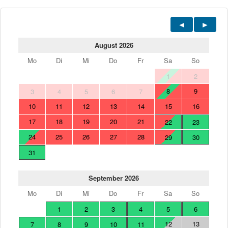
August 2026
Mo
Di
Mi
Do
Fr
Sa
So
1
2
8
9
3
4
5
6
7
10
11
12
13
14
15
16
17
18
19
20
21
22
23
24
25
26
27
28
29
30
31
September 2026
Mo
Di
Mi
Do
Fr
Sa
So
1
2
3
4
5
6
12
13
7
8
9
10
11