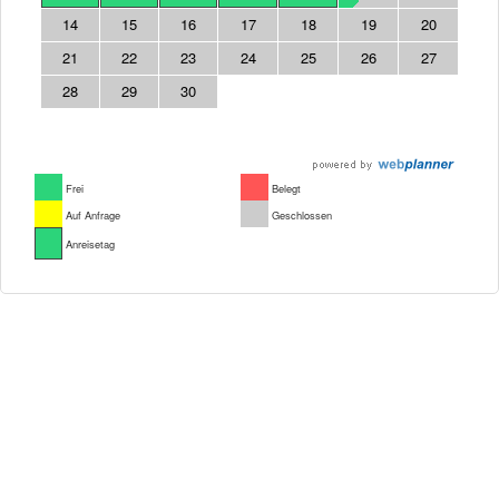
14
15
16
17
18
19
20
21
22
23
24
25
26
27
28
29
30
Frei
Belegt
Auf Anfrage
Geschlossen
Anreisetag