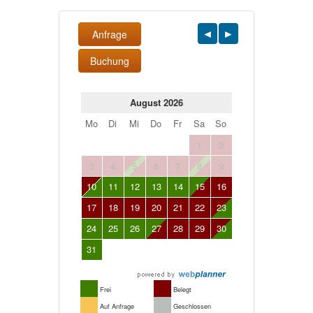
Anfrage
Buchung
August 2026
Mo
Di
Mi
Do
Fr
Sa
So
1
2
3
4
5
6
7
8
9
10
11
12
13
14
15
16
17
18
19
20
21
22
23
24
25
26
27
28
29
30
31
Frei
Belegt
Auf Anfrage
Geschlossen