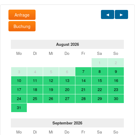
Anfrage
Buchung
August 2026
Mo
Di
Mi
Do
Fr
Sa
So
1
2
7
8
9
3
4
5
6
10
11
12
13
14
15
16
17
18
19
20
21
22
23
24
25
26
27
28
29
30
31
September 2026
Mo
Di
Mi
Do
Fr
Sa
So