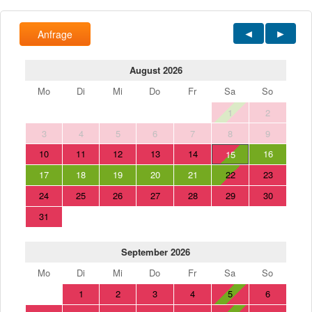
Anfrage
August 2026
Mo
Di
Mi
Do
Fr
Sa
So
1
2
3
4
5
6
7
8
9
10
11
12
13
14
16
15
17
18
19
20
21
22
23
24
25
26
27
28
29
30
31
September 2026
Mo
Di
Mi
Do
Fr
Sa
So
1
2
3
4
5
6