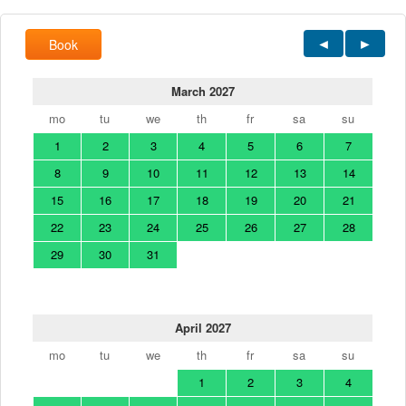
Book
March 2027
mo
tu
we
th
fr
sa
su
1
2
3
4
5
6
7
8
9
10
11
12
13
14
15
16
17
18
19
20
21
22
23
24
25
26
27
28
29
30
31
April 2027
mo
tu
we
th
fr
sa
su
1
2
3
4