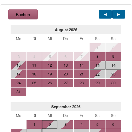
Buchen
August 2026
Mo
Di
Mi
Do
Fr
Sa
So
1
2
8
9
3
4
5
6
7
10
11
12
13
14
15
16
17
18
19
20
21
23
22
24
25
26
27
28
29
30
31
September 2026
Mo
Di
Mi
Do
Fr
Sa
So
1
3
4
5
6
2