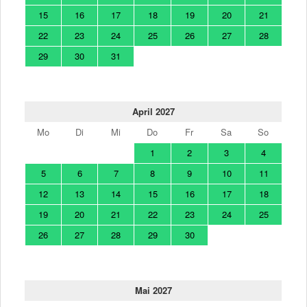
15
16
17
18
19
20
21
22
23
24
25
26
27
28
29
30
31
April 2027
Mo
Di
Mi
Do
Fr
Sa
So
1
2
3
4
5
6
7
8
9
10
11
12
13
14
15
16
17
18
19
20
21
22
23
24
25
26
27
28
29
30
Mai 2027