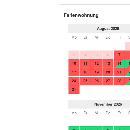
Ferienwohnung
August 2026
Mo
Di
Mi
Do
Fr
7
3
4
5
6
10
11
12
13
14
17
18
19
20
21
24
25
26
27
28
31
November 2026
Mo
Di
Mi
Do
Fr