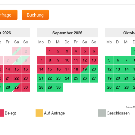
nfrage
Buchung
t 2026
September 2026
Oktob
o
Fr
Sa
So
Mo
Di
Mi
Do
Fr
Sa
So
Mo
Di
Mi
1
2
3
4
5
6
1
2
7
8
9
10
11
12
13
5
6
7
6
7
8
9
3
14
15
16
14
15
16
17
18
19
20
12
13
14
0
21
22
23
21
22
23
24
25
26
27
19
20
21
7
28
29
30
28
29
30
26
27
28
Belegt
Auf Anfrage
Geschlossen