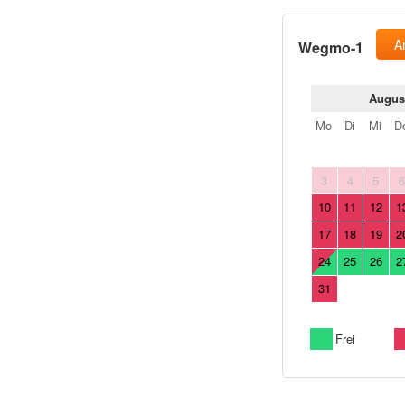
A
Wegmo-1
Augus
Mo
Di
Mi
D
3
4
5
10
11
12
1
17
18
19
2
24
25
26
2
31
Frei