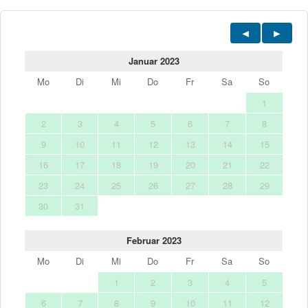
Januar 2023
Mo
Di
Mi
Do
Fr
Sa
So
1
2
3
4
5
6
7
8
9
10
11
12
13
14
15
16
17
18
19
20
21
22
23
24
25
26
27
28
29
30
31
Februar 2023
Mo
Di
Mi
Do
Fr
Sa
So
1
2
3
4
5
6
7
8
9
10
11
12