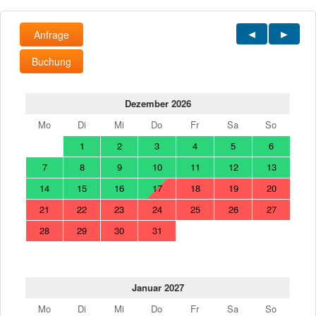
Anfrage
Buchung
Dezember 2026
Mo
Di
Mi
Do
Fr
Sa
So
1
2
3
4
5
6
7
8
9
10
11
12
13
14
15
16
17
18
19
20
21
22
23
24
25
26
27
28
29
30
31
Januar 2027
Mo
Di
Mi
Do
Fr
Sa
So