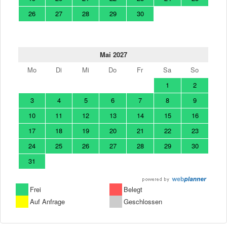
26
27
28
29
30
Mai 2027
Mo
Di
Mi
Do
Fr
Sa
So
1
2
3
4
5
6
7
8
9
10
11
12
13
14
15
16
17
18
19
20
21
22
23
24
25
26
27
28
29
30
31
Frei
Belegt
Auf Anfrage
Geschlossen