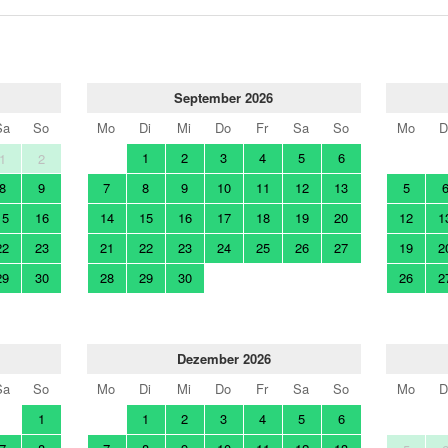
September 2026
Sa
So
Mo
Di
Mi
Do
Fr
Sa
So
Mo
D
1
2
3
4
5
6
1
2
8
9
7
8
9
10
11
12
13
5
15
16
14
15
16
17
18
19
20
12
1
22
23
21
22
23
24
25
26
27
19
2
29
30
28
29
30
26
2
Dezember 2026
Sa
So
Mo
Di
Mi
Do
Fr
Sa
So
Mo
D
1
1
2
3
4
5
6