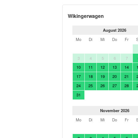
Wikingerwagen
August 2026
Mo
Di
Mi
Do
Fr
3
4
5
6
7
10
11
12
13
14
17
18
19
20
21
24
25
26
27
28
31
November 2026
Mo
Di
Mi
Do
Fr