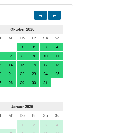
Oktober 2026
i
Mi
Do
Fr
Sa
So
1
2
3
4
6
7
8
9
10
11
3
14
15
16
17
18
0
21
22
23
24
25
7
28
29
30
31
Januar 2026
i
Mi
Do
Fr
Sa
So
1
2
3
4