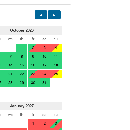
October 2026
u
we
th
fr
sa
su
1
2
3
4
6
7
8
9
10
11
3
14
15
16
17
18
0
21
22
23
24
25
7
28
29
30
31
January 2027
u
we
th
fr
sa
su
1
2
3