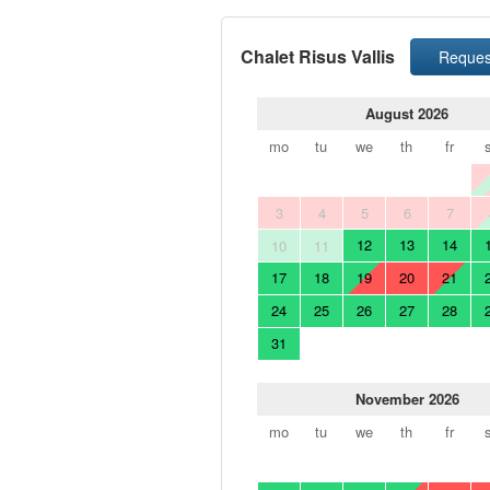
Chalet Risus Vallis
Reques
August 2026
mo
tu
we
th
fr
3
4
5
6
7
12
13
14
10
11
17
18
19
20
21
24
25
26
27
28
31
November 2026
mo
tu
we
th
fr