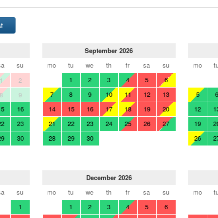
t
September 2026
sa
su
mo
tu
we
th
fr
sa
su
mo
t
1
2
3
4
5
6
1
2
7
8
9
10
11
12
13
5
8
9
15
16
14
15
16
17
18
19
20
12
1
22
23
21
22
23
24
25
26
27
19
2
29
30
28
29
30
26
2
December 2026
sa
su
mo
tu
we
th
fr
sa
su
mo
t
1
1
2
3
4
5
6