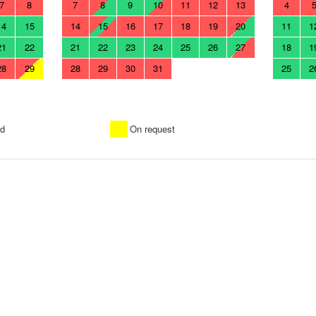
7
8
7
8
9
10
11
12
13
4
14
15
14
15
16
17
18
19
20
11
1
21
22
21
22
23
24
25
26
27
18
1
28
29
28
29
30
31
25
2
d
On request