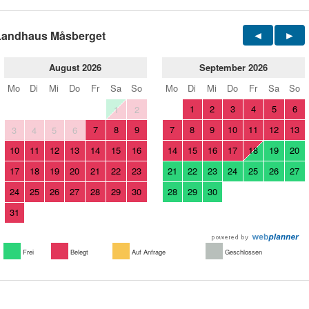
Landhaus Måsberget
August 2026
September 2026
Mo
Di
Mi
Do
Fr
Sa
So
Mo
Di
Mi
Do
Fr
Sa
So
1
2
3
4
5
6
1
2
7
8
9
7
8
9
10
11
12
13
3
4
5
6
10
11
12
13
14
15
16
14
15
16
17
18
19
20
17
18
19
20
21
22
23
21
22
23
24
25
26
27
24
25
26
27
28
29
30
28
29
30
31
Frei
Belegt
Auf Anfrage
Geschlossen