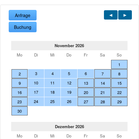
Anfrage
Buchung
November 2026
Mo
Di
Mi
Do
Fr
Sa
So
1
3
4
5
6
2
7
8
10
11
12
9
13
14
15
17
18
19
16
20
21
22
24
25
26
23
27
28
29
30
Dezember 2026
Mo
Di
Mi
Do
Fr
Sa
So