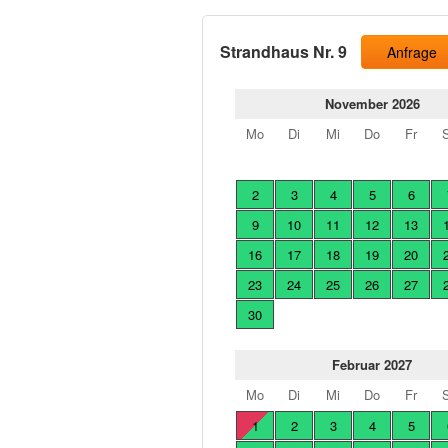
Strandhaus Nr. 9
Anfrage
November 2026
Mo
Di
Mi
Do
Fr
2
3
4
5
6
9
10
11
12
13
16
17
18
19
20
23
24
25
26
27
30
Februar 2027
Mo
Di
Mi
Do
Fr
1
2
3
4
5