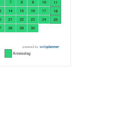
6
7
8
9
10
11
3
14
15
16
17
18
0
21
22
23
24
25
7
28
29
30
Anreisetag