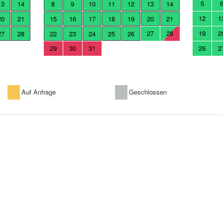
5
13
14
8
9
10
11
12
13
14
12
1
20
21
15
16
17
18
19
20
21
27
28
19
2
27
28
22
23
24
25
26
29
30
31
26
2
Auf Anfrage
Geschlossen