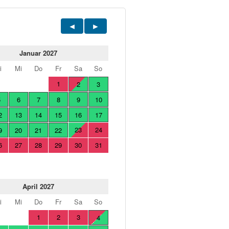
Januar 2027
i
Mi
Do
Fr
Sa
So
1
2
3
5
6
7
8
9
10
2
13
14
15
16
17
23
24
9
20
21
22
6
27
28
29
30
31
April 2027
i
Mi
Do
Fr
Sa
So
1
2
3
4