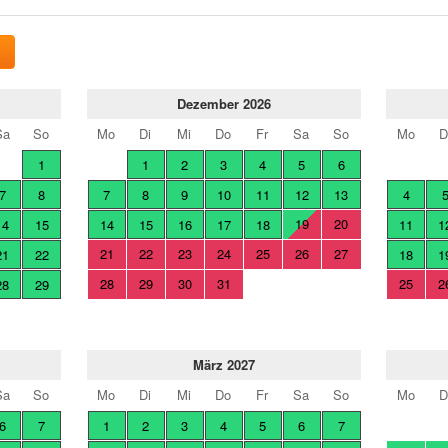
Dezember 2026
Sa
So
Mo
Di
Mi
Do
Fr
Sa
So
Mo
D
1
1
2
3
4
5
6
7
8
7
8
9
10
11
12
13
4
19
20
14
15
14
15
16
17
18
11
1
21
22
23
24
25
26
27
21
22
18
1
28
29
30
31
25
2
28
29
März 2027
Sa
So
Mo
Di
Mi
Do
Fr
Sa
So
Mo
D
6
7
1
2
3
4
5
6
7