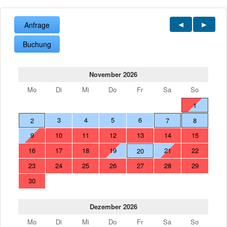
Anfrage
Buchung
November 2026
Mo
Di
Mi
Do
Fr
Sa
So
1
3
4
5
6
2
7
8
9
10
11
12
13
14
15
16
17
18
19
21
22
20
23
24
25
26
27
28
29
30
Dezember 2026
Mo
Di
Mi
Do
Fr
Sa
So