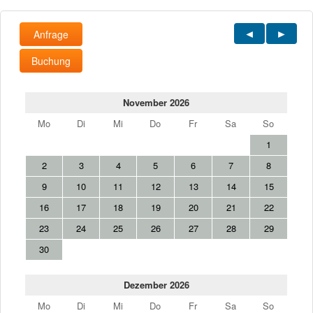
Anfrage
Buchung
November 2026
Mo
Di
Mi
Do
Fr
Sa
So
1
2
3
4
5
6
7
8
9
10
11
12
13
14
15
16
17
18
19
20
21
22
23
24
25
26
27
28
29
30
Dezember 2026
Mo
Di
Mi
Do
Fr
Sa
So