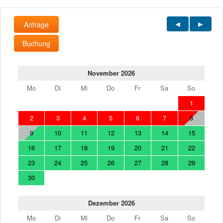
Anfrage
Buchung
November 2026
Mo
Di
Mi
Do
Fr
Sa
So
1
2
3
4
5
6
7
8
9
10
11
12
13
14
15
16
17
18
19
20
21
22
23
24
25
26
27
28
29
30
Dezember 2026
Mo
Di
Mi
Do
Fr
Sa
So