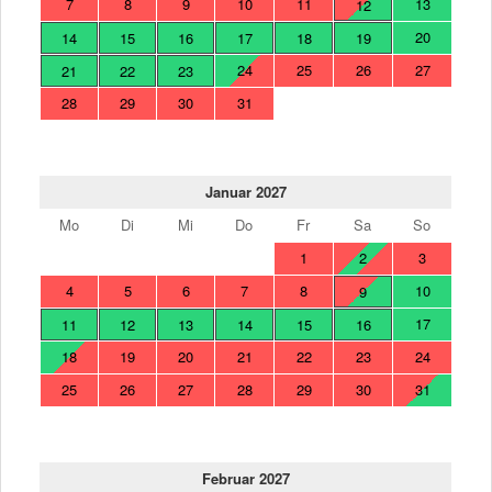
7
8
9
10
11
13
12
20
14
15
16
17
18
19
24
25
26
27
21
22
23
28
29
30
31
Januar 2027
Mo
Di
Mi
Do
Fr
Sa
So
1
2
3
4
5
6
7
8
10
9
17
11
12
13
14
15
16
18
19
20
21
22
23
24
25
26
27
28
29
30
31
Februar 2027