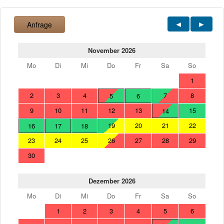
Anfrage
November 2026
Mo
Di
Mi
Do
Fr
Sa
So
1
2
3
4
7
8
5
6
9
10
11
12
13
15
14
19
20
21
22
16
17
18
23
24
25
26
27
28
29
30
Dezember 2026
Mo
Di
Mi
Do
Fr
Sa
So
1
2
3
4
5
6