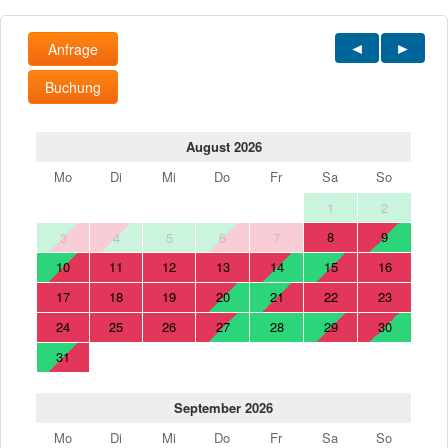
Anfrage
Buchung
August 2026
Mo
Di
Mi
Do
Fr
Sa
So
1
2
8
9
3
4
5
6
7
10
11
12
13
14
15
16
17
18
19
20
21
22
23
24
25
26
27
28
29
30
31
September 2026
Mo
Di
Mi
Do
Fr
Sa
So