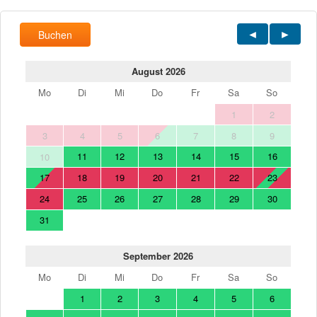
Buchen
August 2026
Mo
Di
Mi
Do
Fr
Sa
So
1
2
3
4
5
6
7
8
9
11
12
13
14
15
16
10
17
18
19
20
21
22
23
24
25
26
27
28
29
30
31
September 2026
Mo
Di
Mi
Do
Fr
Sa
So
1
2
3
4
5
6