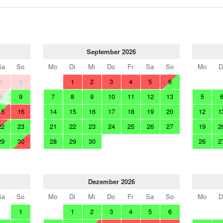
September 2026
Sa
So
Mo
Di
Mi
Do
Fr
Sa
So
Mo
D
1
2
3
4
5
6
1
2
9
7
8
9
10
11
12
13
5
8
15
16
14
15
16
17
18
19
20
12
1
22
23
21
22
23
24
25
26
27
19
2
29
30
28
29
30
26
2
Dezember 2026
Sa
So
Mo
Di
Mi
Do
Fr
Sa
So
Mo
D
1
1
2
3
4
5
6