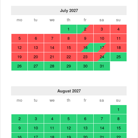
July 2027
mo
tu
we
th
fr
sa
su
1
2
3
4
5
6
7
8
9
10
11
12
13
14
15
16
17
18
19
20
21
22
23
24
25
26
27
28
29
30
31
August 2027
mo
tu
we
th
fr
sa
su
1
2
3
4
5
6
7
8
9
10
11
12
13
14
15
16
17
18
19
20
21
22