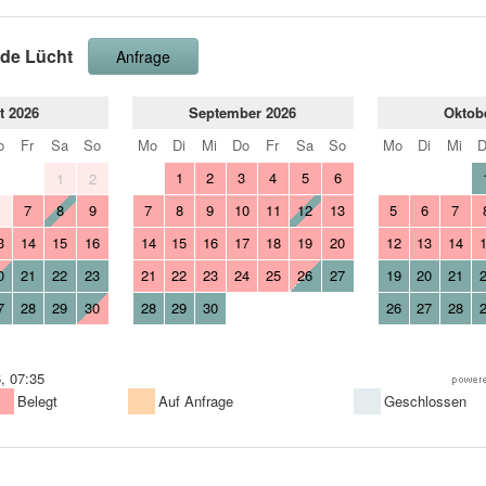
de Lücht
Anfrage
t 2026
September 2026
Oktob
o
Fr
Sa
So
Mo
Di
Mi
Do
Fr
Sa
So
Mo
Di
Mi
1
2
3
4
5
6
1
2
7
8
9
7
8
9
10
11
12
13
5
6
7
6
3
14
15
16
14
15
16
17
18
19
20
12
13
14
0
21
22
23
21
22
23
24
25
26
27
19
20
21
7
28
29
30
28
29
30
26
27
28
, 07:35
Belegt
Auf Anfrage
Geschlossen