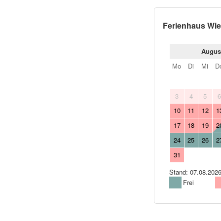
Ferienhaus Wie
Augus
Mo
Di
Mi
D
3
4
5
10
11
12
1
17
18
19
2
24
25
26
2
31
Stand: 07.08.2026
Frei