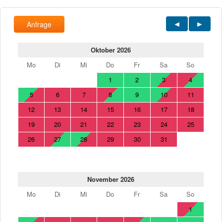
Anfrage
Oktober 2026
Mo
Di
Mi
Do
Fr
Sa
So
1
2
3
4
5
6
7
8
9
10
11
12
13
14
15
16
17
18
19
20
21
22
23
24
25
26
27
28
29
30
31
November 2026
Mo
Di
Mi
Do
Fr
Sa
So
1