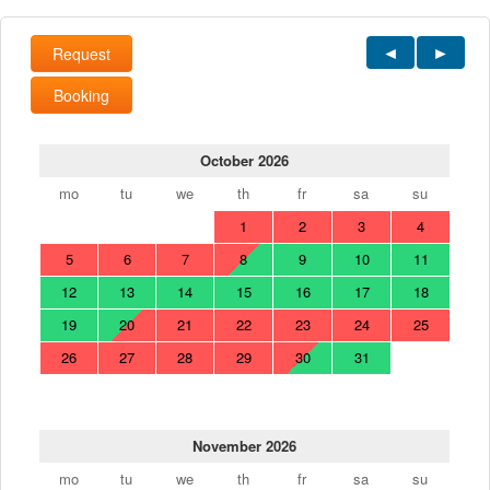
Request
Booking
October 2026
mo
tu
we
th
fr
sa
su
1
2
3
4
5
6
7
8
9
10
11
12
13
14
15
16
17
18
19
20
21
22
23
24
25
26
27
28
29
30
31
November 2026
mo
tu
we
th
fr
sa
su