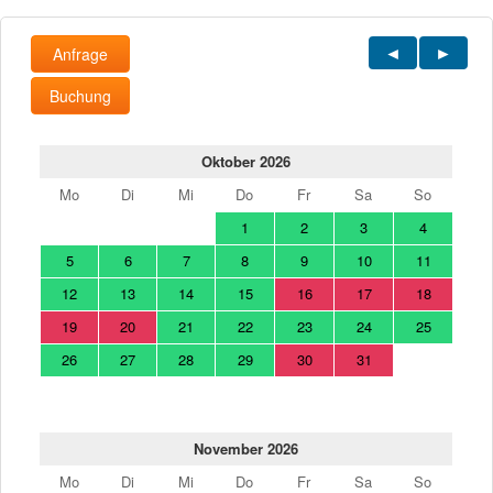
Anfrage
Buchung
Oktober 2026
Mo
Di
Mi
Do
Fr
Sa
So
1
2
3
4
5
6
7
8
9
10
11
12
13
14
15
16
17
18
19
20
21
22
23
24
25
26
27
28
29
30
31
November 2026
Mo
Di
Mi
Do
Fr
Sa
So