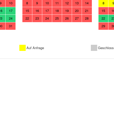
9
10
8
9
10
11
12
13
14
8
16
17
15
16
17
18
19
20
21
15
1
23
24
22
23
24
25
26
27
28
22
2
30
31
29
3
Auf Anfrage
Geschloss