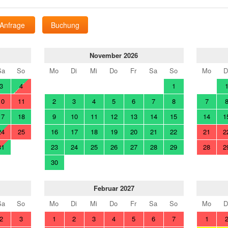
Anfrage
Buchung
November 2026
Sa
So
Mo
Di
Mi
Do
Fr
Sa
So
Mo
D
3
4
1
10
11
2
3
4
5
6
7
8
7
17
18
9
10
11
12
13
14
15
14
1
24
25
16
17
18
19
20
21
22
21
2
31
23
24
25
26
27
28
29
28
2
30
Februar 2027
Sa
So
Mo
Di
Mi
Do
Fr
Sa
So
Mo
D
2
3
1
2
3
4
5
6
7
1