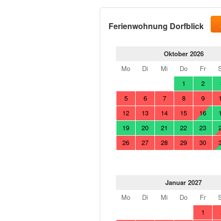
Ferienwohnung Dorfblick
Oktober 2026
Mo
Di
Mi
Do
Fr
1
2
5
6
7
8
9
12
13
14
15
16
19
20
21
22
23
26
27
28
29
30
Januar 2027
Mo
Di
Mi
Do
Fr
1