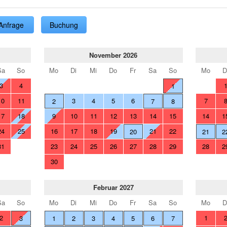
Anfrage
Buchung
November 2026
Sa
So
Mo
Di
Mi
Do
Fr
Sa
So
Mo
D
3
4
1
10
11
3
4
5
6
7
2
7
8
17
18
9
10
11
12
13
14
15
14
1
24
25
16
17
18
19
21
22
20
21
2
31
23
24
25
26
27
28
29
28
2
30
Februar 2027
Sa
So
Mo
Di
Mi
Do
Fr
Sa
So
Mo
D
2
1
3
1
2
3
4
5
6
7