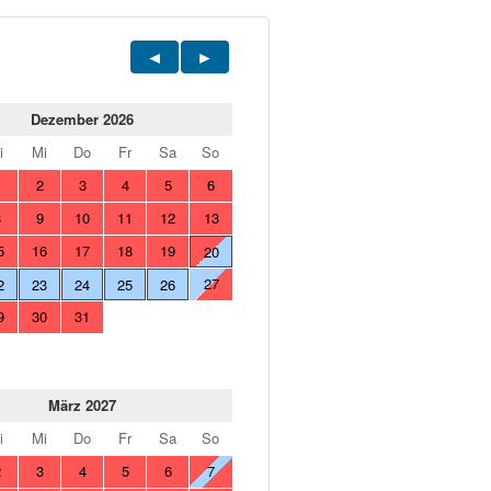
Dezember 2026
i
Mi
Do
Fr
Sa
So
1
2
3
4
5
6
8
9
10
11
12
13
5
16
17
18
19
20
27
2
23
24
25
26
9
30
31
März 2027
i
Mi
Do
Fr
Sa
So
2
3
4
5
6
7