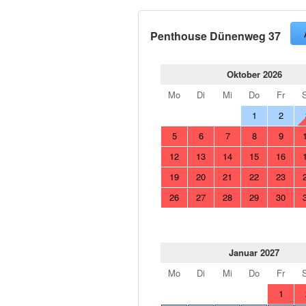
Penthouse Dünenweg 37
Oktober 2026
Mo
Di
Mi
Do
Fr
1
2
5
6
7
8
9
12
13
14
15
16
19
20
21
22
23
26
27
28
29
30
Januar 2027
Mo
Di
Mi
Do
Fr
1