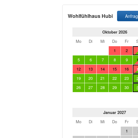
Wohlfühlhaus Hubi
Anfra
Oktober 2026
Mo
Di
Mi
Do
Fr
1
2
5
6
7
8
9
12
13
14
15
16
19
20
21
22
23
26
27
28
29
30
Januar 2027
Mo
Di
Mi
Do
Fr
1