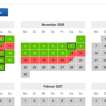
ge
November 2026
Sa
So
Mo
Di
Mi
Do
Fr
Sa
So
Mo
D
4
1
3
10
11
2
3
4
5
6
8
7
7
18
9
10
11
12
13
14
15
14
1
17
25
16
17
18
19
20
21
22
21
2
24
23
24
25
26
27
28
29
28
2
31
30
Februar 2027
Sa
So
Mo
Di
Mi
Do
Fr
Sa
So
Mo
D
2
3
1
2
3
4
5
6
7
1