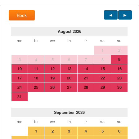
Book
August 2026
mo
tu
we
th
fr
sa
su
1
2
9
3
4
5
6
7
8
10
11
12
13
14
15
16
17
18
19
20
21
22
23
24
25
26
27
28
29
30
31
September 2026
mo
tu
we
th
fr
sa
su
1
2
3
4
5
6