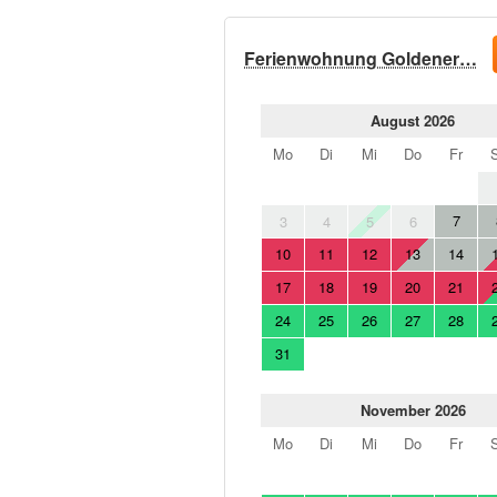
Ferienwohnung Goldener…
August 2026
Mo
Di
Mi
Do
Fr
7
3
4
5
6
10
11
12
13
14
17
18
19
20
21
24
25
26
27
28
31
November 2026
Mo
Di
Mi
Do
Fr