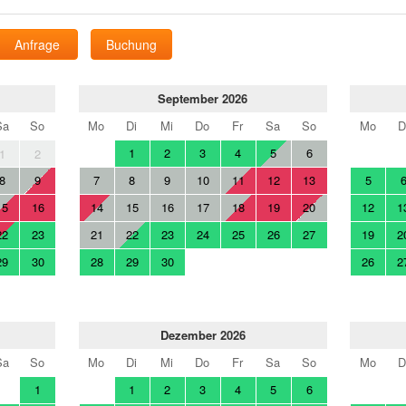
Anfrage
Buchung
September 2026
Sa
So
Mo
Di
Mi
Do
Fr
Sa
So
Mo
D
1
2
3
4
5
6
1
2
8
9
7
8
9
10
11
12
13
5
15
16
14
15
16
17
18
19
20
12
1
22
23
21
22
23
24
25
26
27
19
2
29
30
28
29
30
26
2
Dezember 2026
Sa
So
Mo
Di
Mi
Do
Fr
Sa
So
Mo
D
1
1
2
3
4
5
6