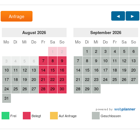
Anfrage
August 2026
September 2026
Mo
Di
Mi
Do
Fr
Sa
So
Mo
Di
Mi
Do
Fr
Sa
So
1
2
3
4
5
6
1
2
7
8
9
7
8
9
10
11
12
13
3
4
5
6
10
11
12
13
14
15
16
14
15
16
17
18
19
20
17
18
19
20
21
22
23
21
22
23
24
25
26
27
24
25
26
27
28
29
30
28
29
30
31
Frei
Belegt
Auf Anfrage
Geschlossen