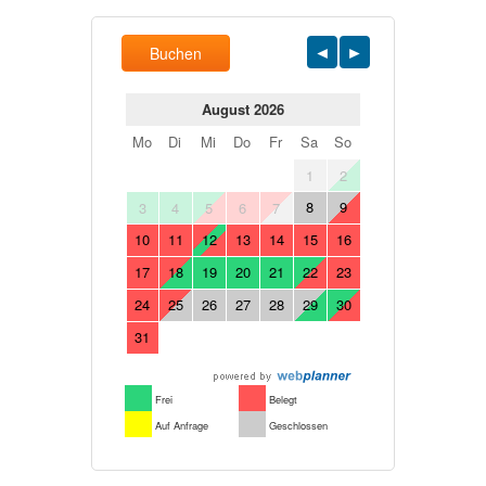
Buchen
August 2026
Mo
Di
Mi
Do
Fr
Sa
So
1
2
8
9
3
4
5
6
7
10
11
12
13
14
15
16
17
18
19
20
21
22
23
24
25
26
27
28
29
30
31
Frei
Belegt
Auf Anfrage
Geschlossen