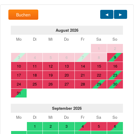
Buchen
August 2026
Mo
Di
Mi
Do
Fr
Sa
So
1
2
9
3
4
5
6
7
8
10
11
12
13
14
15
16
17
18
19
20
21
22
23
24
25
26
27
28
29
30
31
September 2026
Mo
Di
Mi
Do
Fr
Sa
So
1
2
3
4
5
6